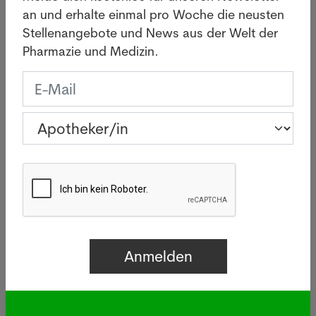
an und erhalte einmal pro Woche die neusten
Stellenangebote und News aus der Welt der
Apotheker/in in Zürich
Pharmazie und Medizin.
Apothekerin in Diessenhofen
Letzte News
Legionellen: Wie gefährlich
sind die Bakterien wirklich?
05.08.2026
BASEL - Infolge eines