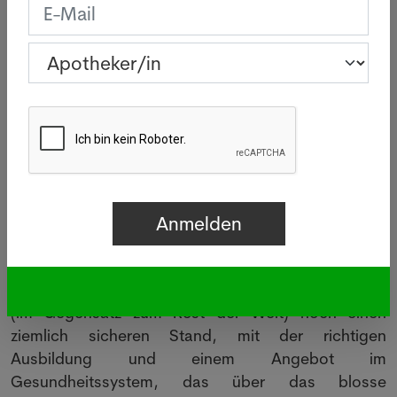
die Entscheidungen gemeinsam trifft und eine klar
kommunizierte Aufgabenteilung hat, kommt im
Team genauso gut an. Wichtig ist, dass die
Mitarbeiter wissen, an wen sie sich jeweils wenden
können.
Ich arbeite selber in einer Topsharing Position
.
Ursprünglich aus der Not entstanden hat sich das
System sehr bewährt. Dabei ging es bei uns nicht
um die Teilzeitarbeit, sondern es fusionierten eine
Apotheke und eine Drogerie zu einem Geschäft.
Dabei ergänzen sich die beiden Sparten
hervorragend. Die Drogerien in der Schweiz haben
(im Gegensatz zum Rest der Welt) noch einen
ziemlich sicheren Stand, mit der richtigen
Ausbildung und einem Angebot im
Gesundheitssystem, das über das blosse