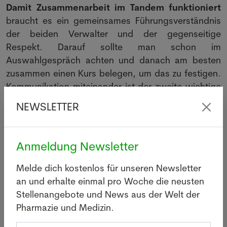
Damit Zusammenarbeit im Tandem funktioniert
braucht es ein gemeinsames Führungsverständnis
der beiden Verwalter und der gegenseitige
Respekt. Darauf sollte man schon im
Auswahlgespräch achten und danach am besten
zusammen einen Kurs belegen, um das zu festigen.
Kommunikation miteinander ist der zweite wichtige
Punkt - und das A und O.
NEWSLETTER
Partner sollen über ähnliche Qualifikationen und
Kompetenzen verfügen, gut planen und
Anmeldung Newsletter
organisieren können und im Team gleichermassen
akzeptiert werden. Man sollte sich Risiken wie
Melde dich kostenlos für unseren Newsletter
Konkurrenz und Konfliktpotential bewusst sein und
an und erhalte einmal pro Woche die neusten
bewusst vorbeugen. Entgegen dem Mythos, der
Stellenangebote und News aus der Welt der
sich hartnäckig hält braucht es in der Führung
Pharmazie und Medizin.
keinen starke/n Alleinherrscher/in. Eine
Doppelspitze mit sich ergänzenden Kompetenzen,