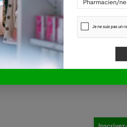
 obtenue à un coût considérable, observe le rapport. La Suisse a dépensé 
 la moyenne des 34 pays de l'OCDE est de 9,6%.
 un bon guide et un encouragement", a expliqué Pascal Strupler, directeur de
nfirme que nous sommes sur la bonne voie", a-t-il remarqué. "Il confirme 
e. En résumé ce rapport dit aussi que nous devons mieux prévenir et mieux s
Inscrivez