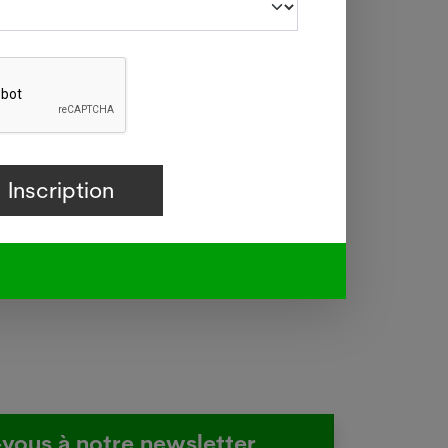
11,4% de
 l'Office
aussi que
oigner".
-vous à notre newsletter