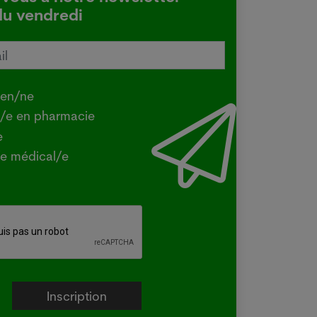
du vendredi
tralie confirme une transmission
e de la grippe aviaire
.2026
ien/ne
Y - La ministre australienne de
t/e en pharmacie
iculture a confirmé mercredi que la
e
e H5 de la grippe aviaire, identifiée
e médical/e
la première fois dans le pays en juin
un oiseau migrateur,...
e plus