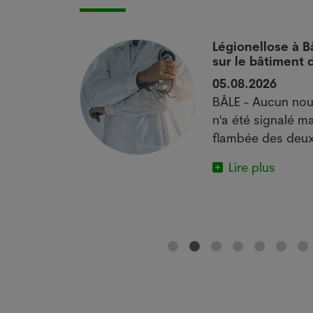
 si
Légionellose à B
sur le bâtiment
05.08.2026
actuelle met
BÂLE - Aucun nou
e.
n'a été signalé ma
flambée des deux
Lire plus