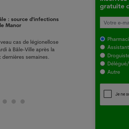
gratuite 
âle : source d'infections
L'Aus
 de Manor
local
29.07
Pharmac
veau cas de légionellose
SYDNE
Assistan
rdi à Bâle-Ville après la
l'Agr
Droguist
 dernières semaines.
souch
Délégué/
pour 
Autre
chez 
Lir