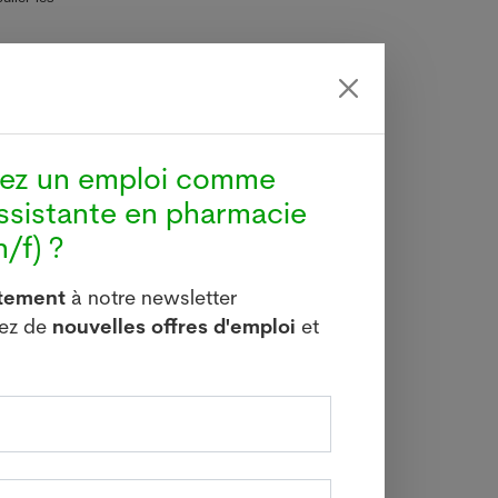
nombre de
 (OMS) et
hez un emploi comme
ssistante en pharmacie
nfirmiers
/f) ?
itement
à notre newsletter
ecte d'un
vez de
nouvelles offres d'emploi
et
rformance