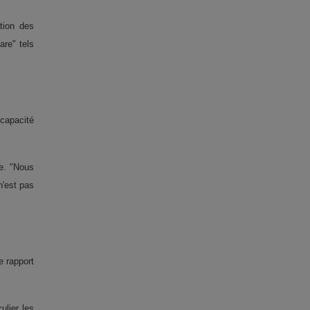
tion des
re" tels
 capacité
ue. "Nous
n'est pas
e rapport
ulier les