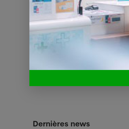
du système de santé helvétique. Celle-ci est cependant
son produit intérieur brut (PIB) pour la santé, alors que
"Un encouragement"
"Ce rapport ne dit rien de très spectaculaire mais c'est
fédéral de la santé publique (OFSP), devant les médias.
"Ce regard extérieur sur notre système de santé nous co
nous devons poursuivre nos réformes et les mener à term
ATS, 17 octobre 2011
Dernières news