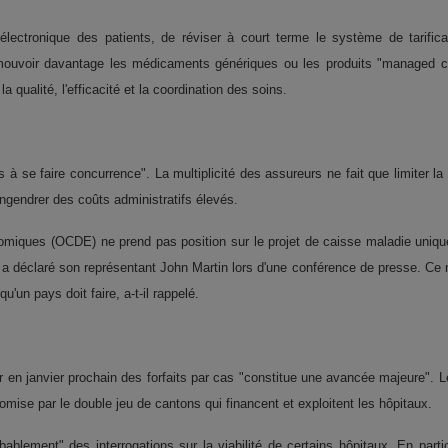
lectronique des patients, de réviser à court terme le système de tarifica
mouvoir davantage les médicaments génériques ou les produits "managed ca
 qualité, l'efficacité et la coordination des soins.
 à se faire concurrence". La multiplicité des assureurs ne fait que limiter la
engendrer des coûts administratifs élevés.
omiques (OCDE) ne prend pas position sur le projet de caisse maladie uniq
a déclaré son représentant John Martin lors d'une conférence de presse. Ce 
u'un pays doit faire, a-t-il rappelé.
r en janvier prochain des forfaits par cas "constitue une avancée majeure". L
omise par le double jeu de cantons qui financent et exploitent les hôpitaux.
blement" des interrogations sur la viabilité de certains hôpitaux. En partic