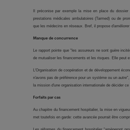
Il préconise par exemple la mise en place du dossier é
prestations médicales ambulatoires (Tarmed) ou de pro
que les médecins en réseaux. Bref, il propose d'améliorer la
Manque de concurrence
Le rapport pointe que "les assureurs ne sont guère incités
de mutualiser les financements et les risques. Elle peut 
L'Organisation de coopération et de développement écon
n'avons pas de préférence pour un système ou un autre", 
la mission d'une organisation internationale de décider ce q
Forfaits par cas
Au chapitre du financement hospitalier, la mise en vigueu
met toutefois en garde: cette avancée pourrait être compr
Les réformes du financement hospitalier "amèneront proba