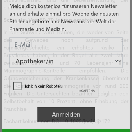
einzelnen Patientin sein.
Melde dich kostenlos für unseren Newsletter
Schweiz: Von 50-70 Jahren empfohlen
an und erhalte einmal pro Woche die neusten
Stellenangebote und News aus der Welt der
In der Schweiz wird Frauen, die weder von Seite
Pharmazie und Medizin.
des Gewebes noch aufgrund der
Familiengeschichte ein erhöhtes Risiko für
Brustkrebs haben, in der Regel alle zwei Jahre
zwischen dem 50. und 70. Lebensjahr eine
Mammographie-Kontrolle empfohlen. Die
Grundversicherung der Krankenkasse übernimmt
die Kosten für die Mammografie von rund 200
Franken. Die Untersuchten bezahlen lediglich den
Selbstbehalt von 10 Prozent, ohne Erhebung der
Franchise
Fachartikelnummer: DOI 10.1093/jnci/djz172