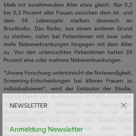
blieb mit zunehmendem Alter etwa gleich. Nur 0,2
bis 0,3 Prozent aller Frauen zwischen dem 66. und
dem 94. Lebensjahr starben demnach an
Brustkrebs. Das Risiko, aus einem anderen Grund
zu sterben, nahm bei Patientinnen mit zwei oder
mehr Nebenerkrankungen hingegen mit dem Alter
zu. Von den untersuchten Patientinnen hatten 26
Prozent eine oder mehrere Nebenerkrankungen.
"Unsere Forschung unterstreicht die Notwendigkeit,
Screening-Entscheidungen bei älteren Frauen zu
individualisieren", wird der Erstautor der Studie,
Joshua Demb von der University of California in San
Diego, in einer Mitteilung der Georgetown
NEWSLETTER
University zitiert. Wichtige Kriterien bei der
Entscheidung für oder gegen eine Mammografie
bei älteren Frauen könnten dabei das
Anmeldung Newsletter
Brustkrebsrisiko und die Lebenserwartung der