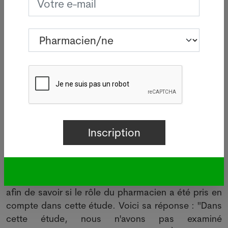
l'observance thérapeutique ", a déclaré Mme
Huber.
Efficacité des médicaments
L'analyse a également confirmé que l'utilisation
régulière des médicaments préventifs est bénéfique
: les patients victimes d'une crise cardiaque qui ont
suivi le traitement présentaient donc un risque
réduit d'autres problèmes cardiaques graves et un
taux de mortalité inférieur en général par rapport à
ceux qui n'y ont pas suivi le traitement.
Rôle du pharmacien
Pharmapro.ch a contacté Mme Huber par e-mail
afin de savoir si le rôle du pharmacien a été pris en
compte dans cette étude. Voici sa réponse : "Dans
cette étude, nous n'avons pas examiné