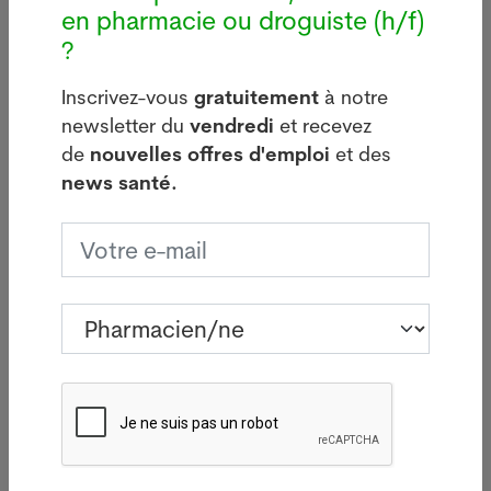
en pharmacie ou droguiste (h/f)
Quant à la mobilisation anti-pass vaccinal, elle
?
marque de nouveau le pas: à 19h00, le ministère
français de l'intérieur avait recensé 147 actions en
Inscrivez-vous
gratuitement
à notre
France et 17'860 manifestants.
newsletter du
vendredi
et recevez
Le 27 février 2022. Sources : Keystone-ATS. Crédits
de
nouvelles offres d'emploi
et des
photos: Adobe Stock, Pixabay ou Pharmanetis Sàrl
news santé.
(Creapharma.ch).
Votre offre d’emploi PUSH ici
Dernières news