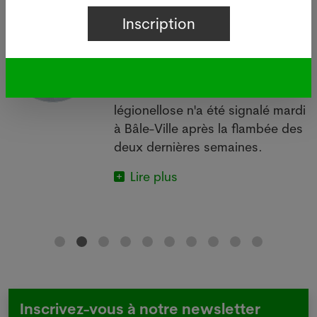
i
Légionellose à Bâle : source
d'infections sur le bâtiment de
Manor
05.08.2026
BÂLE - Aucun nouveau cas de
 à
légionellose n'a été signalé mardi
à Bâle-Ville après la flambée des
deux dernières semaines.
Lire plus
Inscrivez-vous à notre newsletter