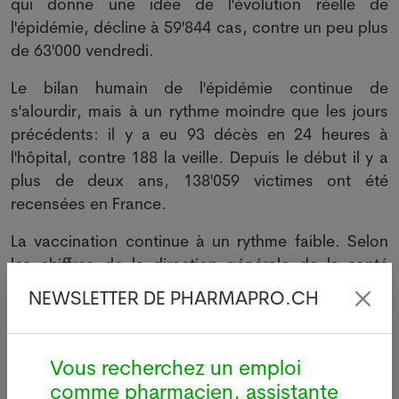
qui donne une idée de l'évolution réelle de
l'épidémie, décline à 59'844 cas, contre un peu plus
de 63'000 vendredi.
Le bilan humain de l'épidémie continue de
s'alourdir, mais à un rythme moindre que les jours
précédents: il y a eu 93 décès en 24 heures à
l'hôpital, contre 188 la veille. Depuis le début il y a
plus de deux ans, 138'059 victimes ont été
recensées en France.
La vaccination continue à un rythme faible. Selon
les chiffres de la direction générale de la santé
(DGS), 54,19 millions de Français ont reçu au moins
NEWSLETTER DE PHARMAPRO.CH
une dose (80,4% de la population), 53,21 millions
sont complètement vaccinés (78,9% de la
population totale), et 38,91 millions ont reçu une
Vous recherchez un emploi
dose de rappel.
comme pharmacien, assistante